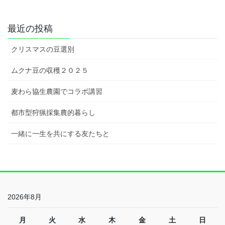
最近の投稿
クリスマスの豆選別
ムクナ豆の収穫２０２５
麦わら協生農園でコラボ講習
都市型狩猟採集農的暮らし
一緒に一生を共にする友たちと
2026年8月
月
火
水
木
金
土
日