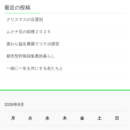
最近の投稿
クリスマスの豆選別
ムクナ豆の収穫２０２５
麦わら協生農園でコラボ講習
都市型狩猟採集農的暮らし
一緒に一生を共にする友たちと
2026年8月
月
火
水
木
金
土
日