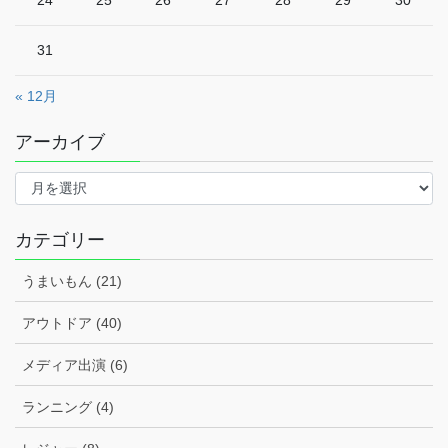
24
25
26
27
28
29
30
31
« 12月
アーカイブ
ア
ー
カ
イ
カテゴリー
ブ
うまいもん (21)
アウトドア (40)
メディア出演 (6)
ランニング (4)