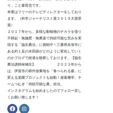
り」こと森哲也です。
本業はフリーのテレビディレクターをしており
ます。（科学ジャーナリスト賞２０１９大賞受
賞）
２０１７年から、多様な動植物のチカラを借り
不耕起・無施肥・無農薬で持続可能な営みを実
現する「協生農法」に挑戦中！三重県名張市に
ある約１反の水田跡がどのように変化していく
のかブログで経過を観察しております。【協生
農法講師候補生】 ２０２３年から
は、伊賀市の耕作放棄地を「食べられる森」に
変える楽園プロジェクトも始動！遊暮働学。チ
ームつむぎ「持続可能な農」担当。
インスタグラムも始めましたのでフォロー宜し
くお願い致します！