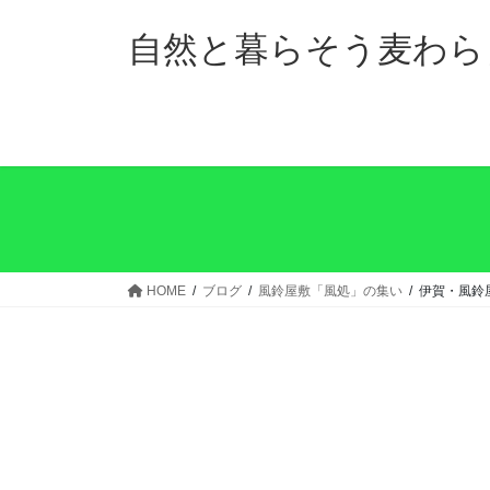
コ
ナ
ン
ビ
自然と暮らそう麦わら
テ
ゲ
ン
ー
ツ
シ
へ
ョ
ス
ン
キ
に
ッ
移
プ
動
HOME
ブログ
風鈴屋敷「風処」の集い
伊賀・風鈴