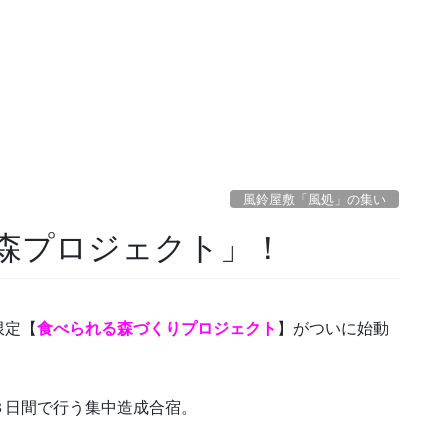
風鈴屋敷「風処」の集い
森プロジェクト」！
限定【
食べられる森づくりプロジェクト
】がついに始動
３日間で行う集中造成合宿。