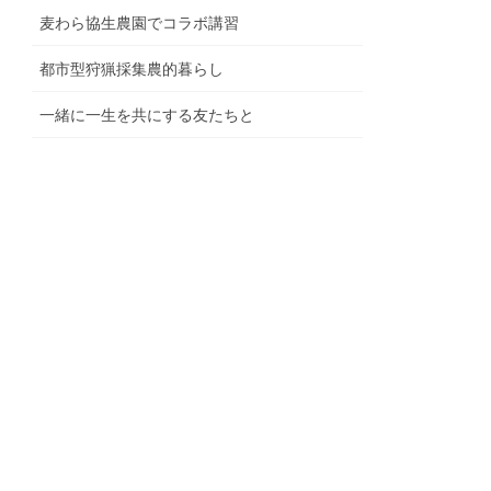
麦わら協生農園でコラボ講習
都市型狩猟採集農的暮らし
一緒に一生を共にする友たちと