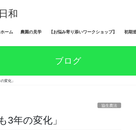
日和
ホーム
農園の見学
【お悩み寄り添いワークショップ】
初期
ブログ
年の変化」
協生農法
も3年の変化」