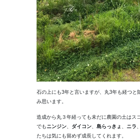
石の上にも3年と言いますが、丸3年も経つと
み思います。
造成から丸３年経っても未だに農園の土はス
でも
ニンジン
、
ダイコン
、
島らっきょ
、
ニラ
たちは気にも留めず成長してくれます。