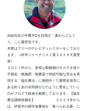
自給自足の半農半Dを目指す「麦わらどんぐ
り」こと森哲也です。
本業はフリーのテレビディレクターをしており
ます。（科学ジャーナリスト賞２０１９大賞受
賞）
２０１７年から、多様な動植物のチカラを借り
不耕起・無施肥・無農薬で持続可能な営みを実
現する「協生農法」に挑戦中！三重県名張市に
ある約１反の水田跡がどのように変化していく
のかブログで経過を観察しております。【協生
農法講師候補生】 ２０２３年から
は、伊賀市の耕作放棄地を「食べられる森」に