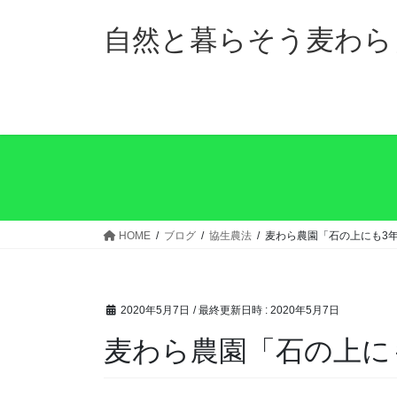
コ
ナ
ン
ビ
自然と暮らそう麦わら
テ
ゲ
ン
ー
ツ
シ
へ
ョ
ス
ン
キ
に
ッ
移
プ
動
HOME
ブログ
協生農法
麦わら農園「石の上にも3
2020年5月7日
/ 最終更新日時 :
2020年5月7日
麦わら農園「石の上に