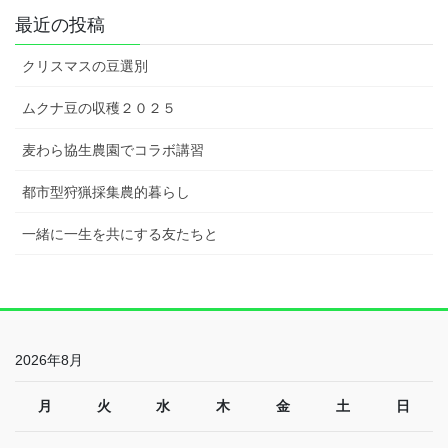
最近の投稿
クリスマスの豆選別
ムクナ豆の収穫２０２５
麦わら協生農園でコラボ講習
都市型狩猟採集農的暮らし
一緒に一生を共にする友たちと
2026年8月
月
火
水
木
金
土
日